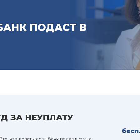
 БАНК ПОДАСТ В
УД ЗА НЕУПЛАТУ
бесп
е, что делать, если банк подал в суд, а