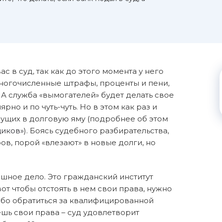
с в суд, так как до этого момента у него
многочисленные штрафы, проценты и пени,
 А служба «вымогателей» будет делать свое
рно и по чуть-чуть. Но в этом как раз и
дущих в долговую яму (подробнее об этом
щиков»
). Боясь судебного разбирательства,
в, порой «влезают» в новые долги, но
трашное дело. Это гражданский институт
от чтобы отстоять в нем свои права, нужно
либо обратиться за квалифицированной
аешь свои права – суд удовлетворит